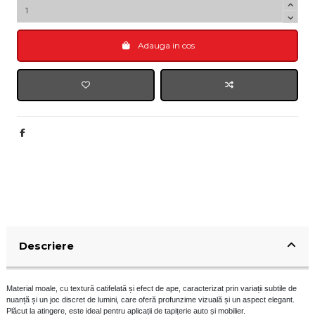
Adauga in cos
Descriere
Material moale, cu textură catifelată și efect de ape, caracterizat prin variații subtile de
nuanță și un joc discret de lumini, care oferă profunzime vizuală și un aspect elegant.
Plăcut la atingere, este ideal pentru aplicații de tapițerie auto și mobilier.