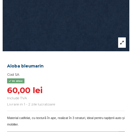
Aloba bleumarin
Cod
SA
In stoc
60,00 lei
Include TVA
Livrare in 1 - 2 zile lucratoare
Material catifelat, cu textură în ape, realizat în 3 straturi, ideal pentru tapițerii auto și
mobilier.