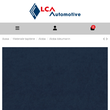
0
Acasa
Materiale tapiterie
Aloba
Aloba bleumarin