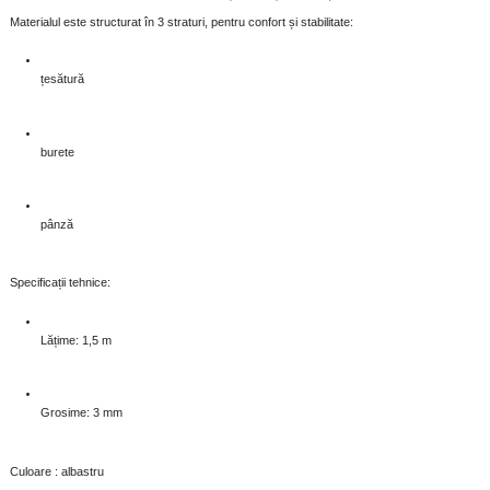
Materialul este structurat în 3 straturi, pentru confort și stabilitate:
țesătură
burete
pânză
Specificații tehnice:
Lățime: 1,5 m
Grosime: 3 mm
Culoare : albastru