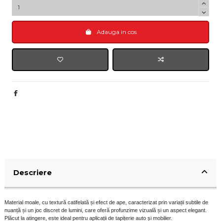
Adauga in cos
Descriere
Material moale, cu textură catifelată și efect de ape, caracterizat prin variații subtile de
nuanță și un joc discret de lumini, care oferă profunzime vizuală și un aspect elegant.
Plăcut la atingere, este ideal pentru aplicații de tapițerie auto și mobilier.