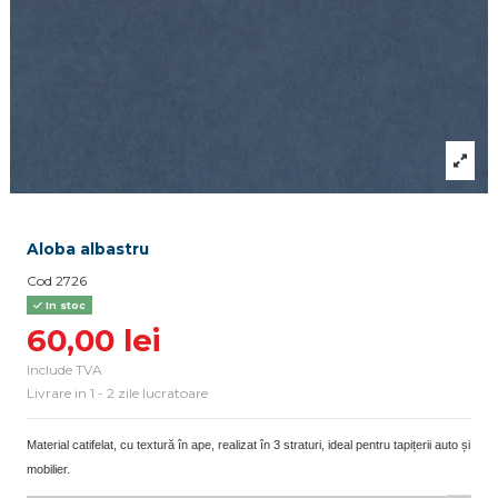
Aloba albastru
Cod
2726
In stoc
60,00 lei
Include TVA
Livrare in 1 - 2 zile lucratoare
Material catifelat, cu textură în ape, realizat în 3 straturi, ideal pentru tapițerii auto și
mobilier.