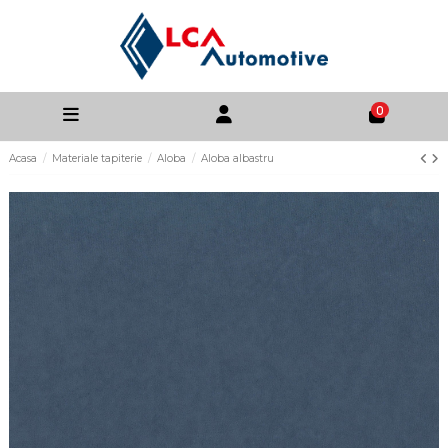
0
Acasa
Materiale tapiterie
Aloba
Aloba albastru