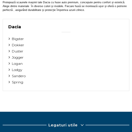
Protejează scaunele mașinii tale Dacia cu huse auto premium, concepute pentru confort și estetică.
Alege dintre materiale în diverse culori și modele. Fiecare husă se montează ușor și oferă o potrivire
perfectă , asigurând durabilitate și protecție împotriva uzurii zilnice.
Dacia
Bigster
Dokker
Duster
Jogger
Logan
Lodgy
Sandero
Spring
Legaturi utile