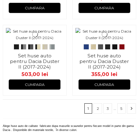
CUMPARA
CUMPARA
Set huse auto
Set huse auto
pentru Dacia Duster
pentru Dacia Duster
II (2017-2024)
II (2017-2024)
503,00 lei
355,00 lei
CUMPARA
CUMPARA
1
2
3
…
5
Alege huse auto de calitate fabricate dupa masurile scaunelor pentru fiecare model in parte din gama
Dacia . Disponibile din materiale textile, în diverse culori.