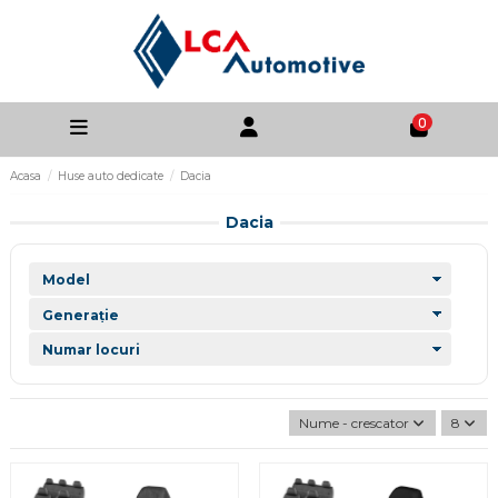
0
Acasa
Huse auto dedicate
Dacia
Dacia
Nume - crescator
8