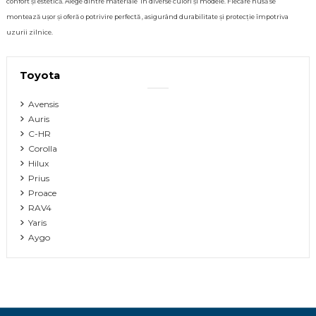
confort și estetică. Alege dintre materiale în diverse culori și modele. Fiecare husă se
montează ușor și oferă o potrivire perfectă , asigurând durabilitate și protecție împotriva
uzurii zilnice.
Toyota
Avensis
Auris
C-HR
Corolla
Hilux
Prius
Proace
RAV4
Yaris
Aygo