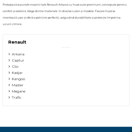
Protejează scaunele mașinii tale Renault Arkana
cu huse auto premium, concepute pentru
confort și estetică. Alege dintre materiale în diverse culori și modele. Fiecare husă se
montează ușor și oferă o potrivire perfectă , asigurând durabilitate și protecție împotriva
uzurii zilnice.
Renault
Arkana
Captur
Clio
Kadjar
Kangoo
Master
Megane
Trafic