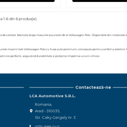
a 1-6 din 6 produs(e)
o de calitate fabricate dupa masurile scaunelor de la Volkswagen Polo . Disponibile din materiale tex
unele mașinii tale
Volkswagen Polo
cu huse auto premium, concepute pentru confort și estetică. A
 potrivire perfectă , asigurând durabilitate și protecție împotriva uzurii zilnice.
Contactează-ne
LCA Automotive S.R.L.
Romania,
Arad - 310035,
Str. Csiky Gergely nr. 3
0774 989 040