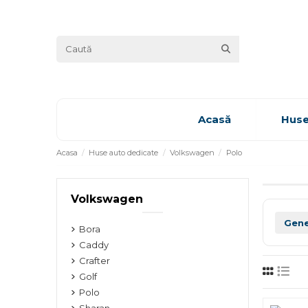
Acasă
Huse
Acasa
Huse auto dedicate
Volkswagen
Polo
Volkswagen
Bora
Caddy
Crafter
Golf
Polo
Sharan