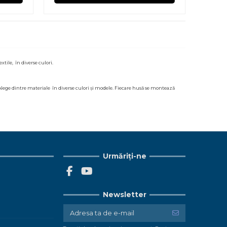
tile, în diverse culori.
lege dintre materiale în diverse culori și modele. Fiecare husă se montează
Urmăriți-ne
Newsletter