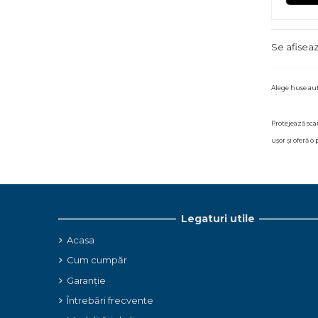
Se afiseaz
Alege huse aut
Protejează sca
ușor și oferă o
Legaturi utile
Acasa
Cum cumpăr
Garanție
Întrebări frecvente