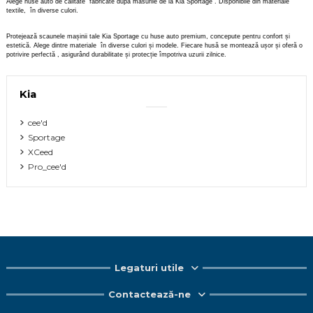
Alege huse auto de calitate fabricate dupa masurile de la Kia Sportage . Disponibile din materiale
textile, în diverse culori.
Protejează scaunele mașinii tale Kia Sportage cu huse auto premium, concepute pentru confort și
estetică. Alege dintre materiale în diverse culori și modele. Fiecare husă se montează ușor și oferă o
potrivire perfectă , asigurând durabilitate și protecție împotriva uzurii zilnice.
Kia
cee'd
Sportage
XCeed
Pro_cee'd
Legaturi utile
Contactează-ne