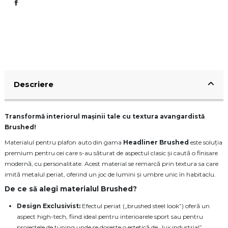
Descriere
Transformă interiorul mașinii tale cu textura avangardistă
Brushed!
Materialul pentru plafon auto din gama
Headliner
Brushed
este soluția
premium pentru cei care s-au săturat de aspectul clasic și caută o finisare
modernă, cu personalitate. Acest material se remarcă prin textura sa care
imită metalul periat, oferind un joc de lumini și umbre unic în habitaclu.
De ce să alegi materialul Brushed?
Design Exclusivist:
Efectul periat („brushed steel look”) oferă un
aspect high-tech, fiind ideal pentru interioarele sport sau pentru
proiectele de tuning unde se dorește o estetică de „lux industrial”.