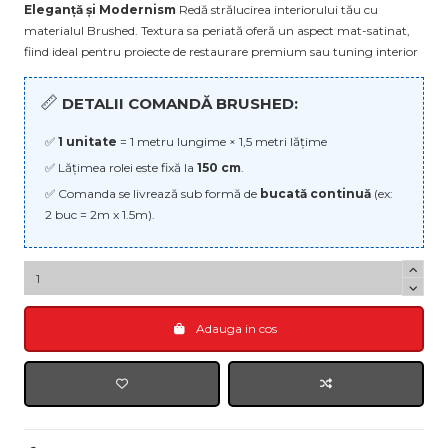
Eleganță și Modernism
Redă strălucirea interiorului tău cu
materialul Brushed. Textura sa periată oferă un aspect mat-satinat,
fiind ideal pentru proiecte de restaurare premium sau tuning interior
📏
DETALII COMANDĂ BRUSHED:
✅
1 unitate
= 1 metru lungime × 1,5 metri lățime
✅ Lățimea rolei este fixă la
150 cm
.
✅ Comanda se livrează sub formă de
bucată continuă
(ex:
2 buc = 2m x 1.5m).
Adauga in cos