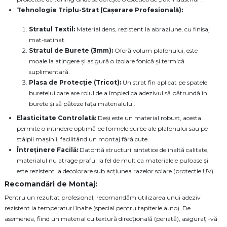
Tehnologie Triplu-Strat (Cașerare Profesională):
Stratul Textil:
Material dens, rezistent la abraziune, cu finisaj
mat-satinat.
Stratul de Burete (3mm):
Oferă volum plafonului, este
moale la atingere și asigură o izolare fonică și termică
suplimentară.
Plasa de Protecție (Tricot):
Un strat fin aplicat pe spatele
buretelui care are rolul de a împiedica adezivul să pătrundă în
burete și să păteze fața materialului.
Elasticitate Controlată:
Deși este un material robust, acesta
permite o întindere optimă pe formele curbe ale plafonului sau pe
stâlpii mașinii, facilitând un montaj fără cute.
Întreținere Facilă:
Datorită structurii sintetice de înaltă calitate,
materialul nu atrage praful la fel de mult ca materialele pufoase și
este rezistent la decolorare sub acțiunea razelor solare (protectie UV).
Recomandări de Montaj:
Pentru un rezultat profesional, recomandăm utilizarea unui adeziv
rezistent la temperaturi înalte (special pentru tapiterie auto). De
asemenea, fiind un material cu textură direcțională (periată), asigurați-vă