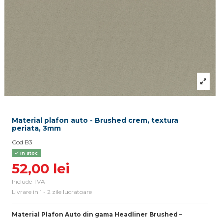
Material plafon auto - Brushed crem, textura
periata, 3mm
Cod
B3
In stoc
52,00 lei
Include TVA
Livrare in 1 - 2 zile lucratoare
Material Plafon Auto din gama
Headliner
Brushed –