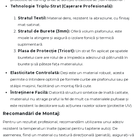
Tehnologie Triplu-Strat (Cașerare Profesională):
Stratul Textil:
Material dens, rezistent la abraziune, cu finisaj
mat-satinat.
Stratul de Burete (3mm):
Oferă volum plafonului, este
moale la atingere și asigură o izolare fonică și termică
suplimentară.
Plasa de Protecție (Tricot):
Un strat fin aplicat pe spatele
buretelui care are rolul de a împiedica adezivul să pătrundă în
burete și să păteze fața materialului.
Elasticitate Controlată:
Deși este un material robust, acesta
permite o întindere optimă pe formele curbe ale plafonului sau pe
stâlpii mașinii, facilitând un montaj fără cute.
Întreținere Facilă:
Datorită structurii sintetice de înaltă calitate,
materialul nu atrage praful la fel de mult ca materialele pufoase și
este rezistent la decolorare sub acțiunea razelor solare (protectie UV).
Recomandări de Montaj:
Pentru un rezultat profesional, recomandăm utilizarea unui adeziv
rezistent la temperaturi înalte (special pentru tapiterie auto). De
asemenea, fiind un material cu textură direcțională (periată), asigurați-vă