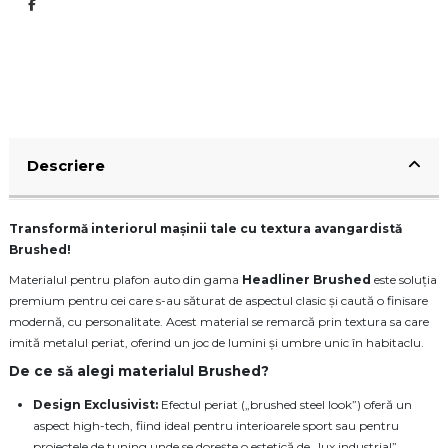
Descriere
Transformă interiorul mașinii tale cu textura avangardistă
Brushed!
Materialul pentru plafon auto din gama
Headliner
Brushed
este soluția
premium pentru cei care s-au săturat de aspectul clasic și caută o finisare
modernă, cu personalitate. Acest material se remarcă prin textura sa care
imită metalul periat, oferind un joc de lumini și umbre unic în habitaclu.
De ce să alegi materialul Brushed?
Design Exclusivist:
Efectul periat („brushed steel look”) oferă un
aspect high-tech, fiind ideal pentru interioarele sport sau pentru
proiectele de tuning unde se dorește o estetică de „lux industrial”.