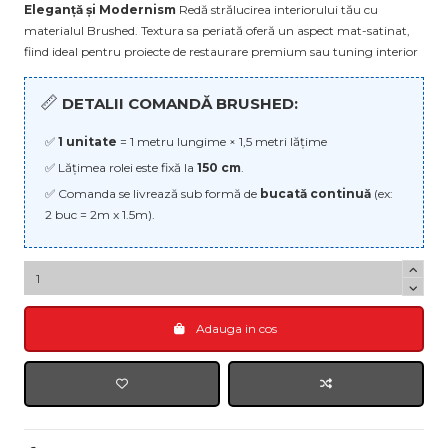
Eleganță și Modernism
Redă strălucirea interiorului tău cu
materialul Brushed. Textura sa periată oferă un aspect mat-satinat,
fiind ideal pentru proiecte de restaurare premium sau tuning interior
📏
DETALII COMANDĂ BRUSHED:
✅
1 unitate
= 1 metru lungime × 1,5 metri lățime
✅ Lățimea rolei este fixă la
150 cm
.
✅ Comanda se livrează sub formă de
bucată continuă
(ex:
2 buc = 2m x 1.5m).
Adauga in cos