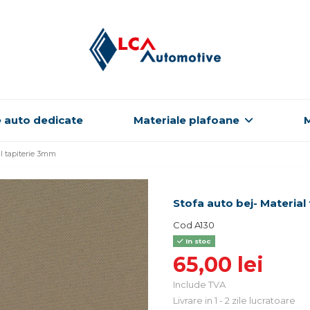
 auto dedicate
Materiale plafoane
M
al tapiterie 3mm
Stofa auto bej- Material
Cod
A130
In stoc
65,00 lei
Include TVA
Livrare in 1 - 2 zile lucratoare