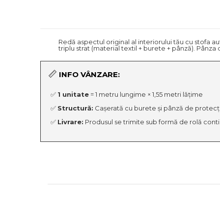
Redă aspectul original al interiorului tău cu stofa 
triplu strat (material textil + burete + pânză). Pânz
📏
INFO VÂNZARE:
✅
1 unitate
= 1 metru lungime × 1,55 metri lățime
✅
Structură:
Cașerată cu burete și pânză de protecție 
✅
Livrare:
Produsul se trimite sub formă de rolă conti