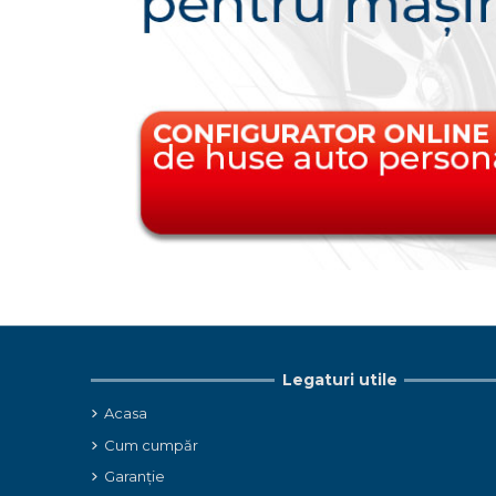
Legaturi utile
Acasa
Cum cumpăr
Garanție