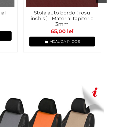
ial
Stofa auto bordo ( rosu
S
inchis ) - Material tapiterie
Mat
3mm
65,00 lei
ADAUGA IN COS