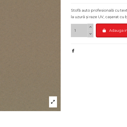
Stofă auto profesională cu tex
la uzură și raze UV, cașerat cu
Adauga i