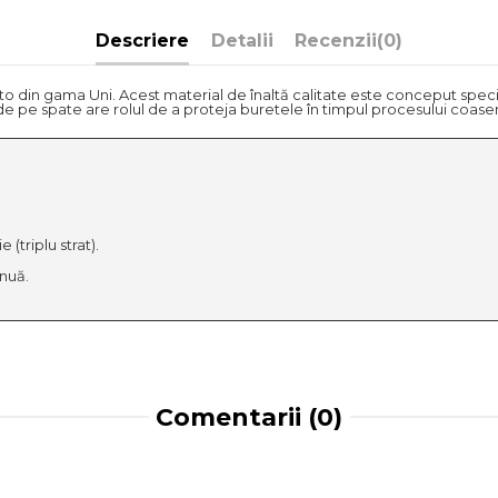
Descriere
Detalii
Recenzii
(0)
auto din gama Uni. Acest material de înaltă calitate este conceput spec
a de pe spate are rolul de a proteja buretele în timpul procesului coaser
(triplu strat).
nuă.
Comentarii (0)