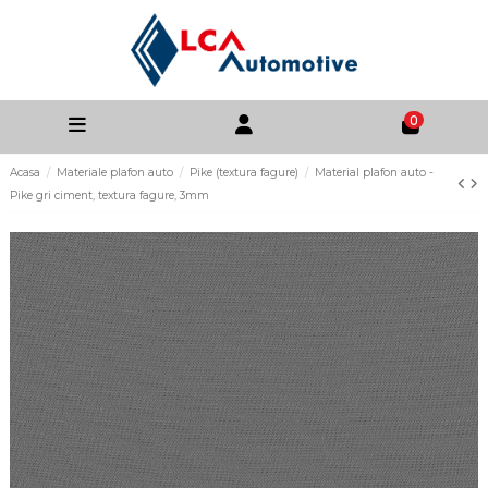
0
Acasa
Materiale plafon auto
Pike (textura fagure)
Material plafon auto -
Pike gri ciment, textura fagure, 3mm