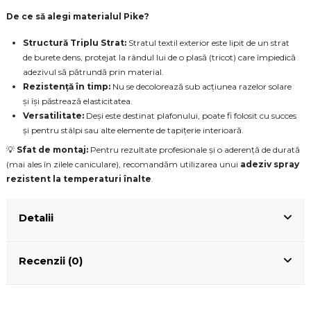
De ce să alegi materialul Pike?
Structură Triplu Strat:
Stratul textil exterior este lipit de un strat
de burete dens, protejat la rândul lui de o plasă (tricot) care împiedică
adezivul să pătrundă prin material.
Rezistență în timp:
Nu se decolorează sub acțiunea razelor solare
și își păstrează elasticitatea.
Versatilitate:
Deși este destinat plafonului, poate fi folosit cu succes
și pentru stâlpi sau alte elemente de tapițerie interioară.
💡
Sfat de montaj:
Pentru rezultate profesionale și o aderență de durată
(mai ales în zilele caniculare), recomandăm utilizarea unui
adeziv spray
rezistent la temperaturi înalte
.
Detalii
Recenzii (0)