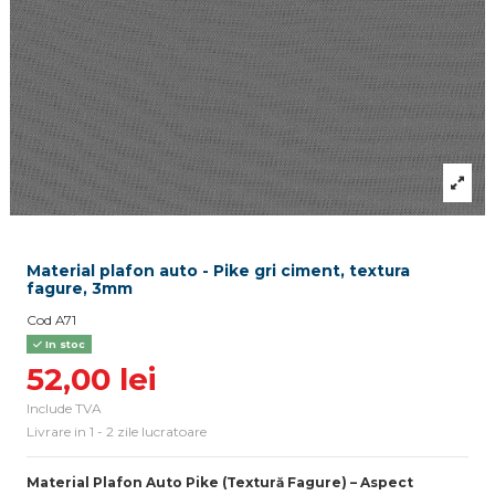
Material plafon auto - Pike gri ciment, textura
fagure, 3mm
Cod
A71
In stoc
52,00 lei
Include TVA
Livrare in 1 - 2 zile lucratoare
Material Plafon Auto Pike (Textură Fagure) – Aspect