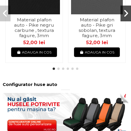
Material plafon
Material plafon
auto - Pike negru
auto - Pike gri
carbune , textura
sobolan, textura
fagure, 3mm
fagure, 3mm
52,00 lei
52,00 lei
ADAUGA IN COS
ADAUGA IN COS
Configurator huse auto