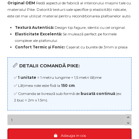
Original OEM
Redă aspectul de fabrică al interiorului mașinii tale cu
materialul Pike. Datorită texturii sale specifice și elasticității ridicate,
este cel mai utilizat material pentru recondiționarea plafoanelor auto.
Textură Autentică:
Design tip fagure, identic cu cel original.
Elasticitate Excelentă:
Se mulează perfect pe formele
complexe ale plafonului.
Confort Termic și Fonic:
Cașerat cu burete de 3mm si plasa
📏
DETALII COMANDĂ PIKE:
✅
1 unitate
= 1 metru lungime × 1,5 metri lățime
✅ Lățimea rolei este fixă la
150 cm
.
✅ Comanda se livrează sub formă de
bucată continuă
(ex:
2 buc = 2m x 1.5m).
Adauga in cos